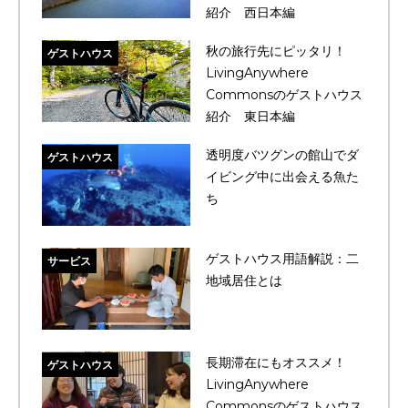
紹介 西日本編
秋の旅行先にピッタリ！
ゲストハウス
LivingAnywhere
Commonsのゲストハウス
紹介 東日本編
透明度バツグンの館山でダ
ゲストハウス
イビング中に出会える魚た
ち
ゲストハウス用語解説：二
サービス
地域居住とは
長期滞在にもオススメ！
ゲストハウス
LivingAnywhere
Commonsのゲストハウス