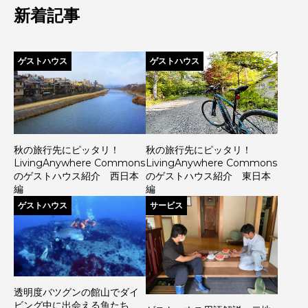
新着記事
ゲストハウス
ゲストハウス
秋の旅行先にピッタリ！
秋の旅行先にピッタリ！
LivingAnywhere Commons
LivingAnywhere Commons
のゲストハウス紹介 西日本
のゲストハウス紹介 東日本
編
編
ゲストハウス
サービス
透明度バツグンの館山でダイ
ビング中に出会える魚たち