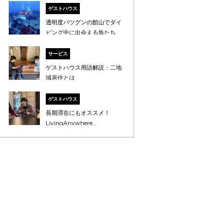
紹介 東日本編
ゲストハウス
透明度バツグンの館山でダイ
ビング中に出会える魚たち
サービス
ゲストハウス用語解説：二地
域居住とは
ゲストハウス
長期滞在にもオススメ！
LivingAnywhere
Commonsのゲストハウス