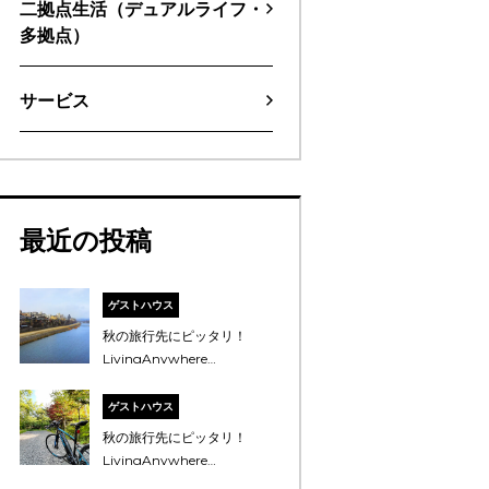
二拠点生活（デュアルライフ・
多拠点）
サービス
最近の投稿
ゲストハウス
秋の旅行先にピッタリ！
LivingAnywhere
Commonsのゲストハウス
紹介 西日本編
ゲストハウス
秋の旅行先にピッタリ！
LivingAnywhere
Commonsのゲストハウス