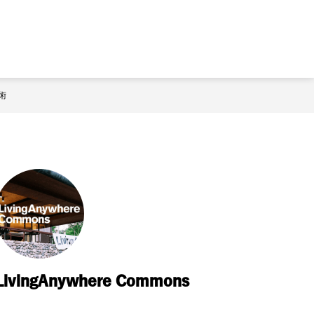
術
LivingAnywhere Commons