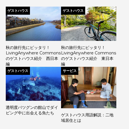
ゲストハウス
ゲストハウス
秋の旅行先にピッタリ！
秋の旅行先にピッタリ！
LivingAnywhere Commons
LivingAnywhere Commons
のゲストハウス紹介 西日本
のゲストハウス紹介 東日本
編
編
ゲストハウス
サービス
透明度バツグンの館山でダイ
ビング中に出会える魚たち
ゲストハウス用語解説：二地
域居住とは