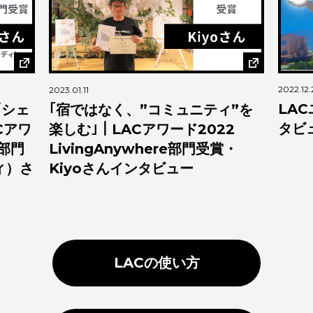
2022.12.26
2022.12.
LACユーザー・上野伸彦さんイン
”を
LA
タビュー
2
部門
・
ん）
LACの使い方