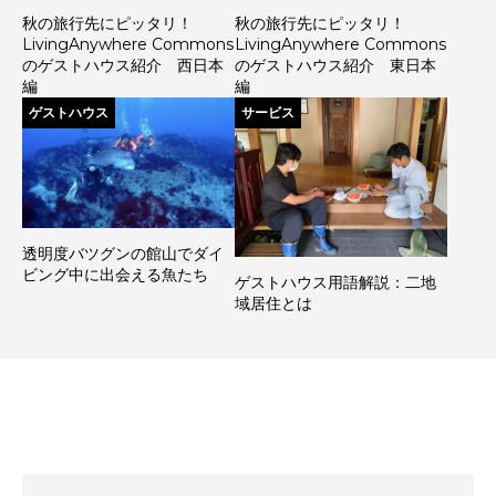
秋の旅行先にピッタリ！
秋の旅行先にピッタリ！
LivingAnywhere Commons
LivingAnywhere Commons
のゲストハウス紹介 西日本
のゲストハウス紹介 東日本
編
編
ゲストハウス
サービス
透明度バツグンの館山でダイ
ビング中に出会える魚たち
ゲストハウス用語解説：二地
域居住とは