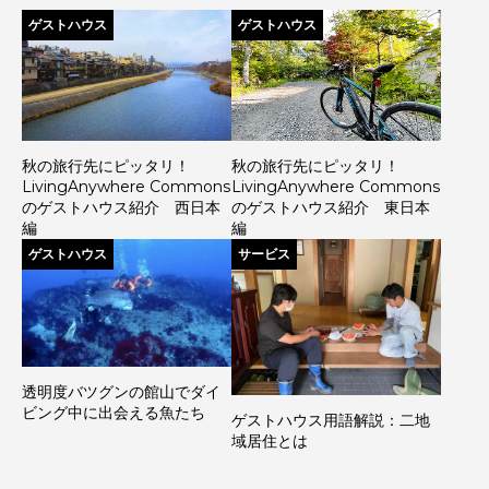
ゲストハウス
ゲストハウス
秋の旅行先にピッタリ！
秋の旅行先にピッタリ！
LivingAnywhere Commons
LivingAnywhere Commons
のゲストハウス紹介 西日本
のゲストハウス紹介 東日本
編
編
ゲストハウス
サービス
透明度バツグンの館山でダイ
ビング中に出会える魚たち
ゲストハウス用語解説：二地
域居住とは